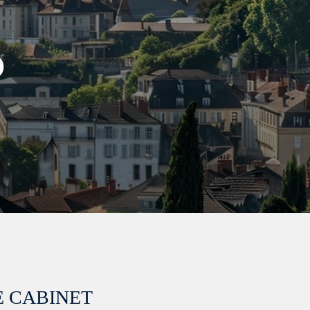
O
E CABINET