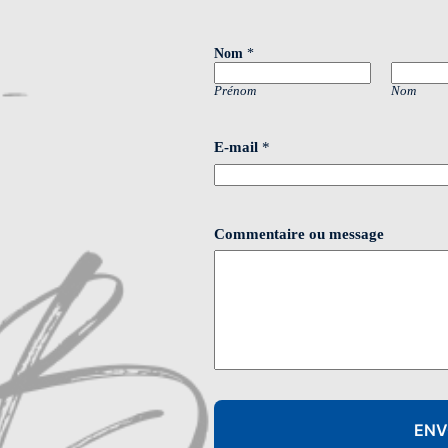
Nom
*
Prénom
Nom
E-mail
*
*
Commentaire ou message
N
o
m
C
o
m
m
e
n
t
a
i
ENV
r