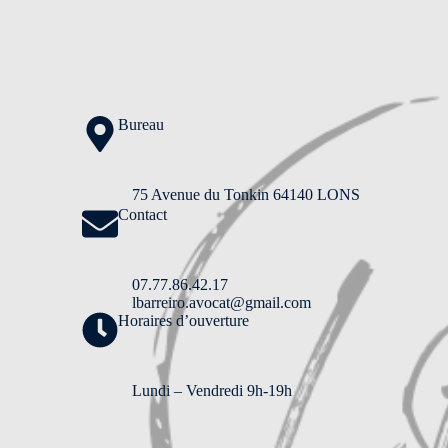
Bureau
75 Avenue du Tonkin 64140 LONS
Contact
07.77.86.42.17
lbarreiro.avocat@gmail.com
Horaires d’ouverture
Lundi – Vendredi 9h-19h