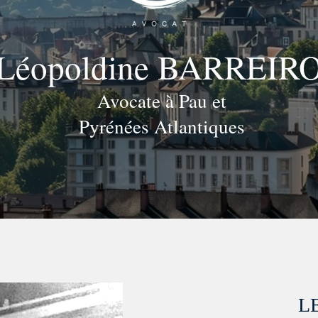
Léopoldine BARREIR
Avocate à Pau et
Pyrénées Atlantiques
L